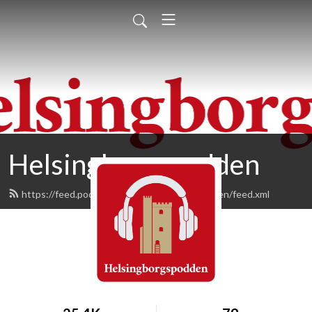
Helsingborgspodden
https://feed.podbean.com/helsingborgspodden/feed.xml