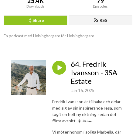
25.4K
79
Downloads
Episodes
Share
RSS
En podcast med Helsingborgare för Helsingborgare.
64. Fredrik
Ivansson - 3SA
Estate
Jan 16, 2025
Fredrik Ivansson är tillbaka och delar
med sig av sin inspirerande resa, som
tagit en helt ny riktning sedan det
förra avsnitt. ☀️ 🚤 🏎️
Vi möter honom i soliga Marbella, där